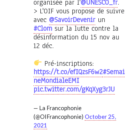
organisée par l'
@UNESCO_fr
.
> L'OIF vous propose de suivre
avec
@SavoirDevenir
un
#Clom
sur la lutte contre la
désinformation du 15 nov au
12 déc.
Pré-inscriptions:
https://t.co/efIQzsF6w2
#Semai
neMondialeEMI
pic.twitter.com/gKqXyg3rJU
— La Francophonie
(@OIFrancophonie)
October 25,
2021