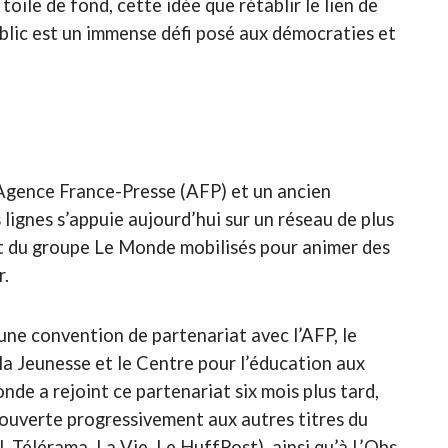
 toile de fond, cette idée que rétablir le lien de
ublic est un immense défi posé aux démocraties et
’Agence France-Presse (AFP) et un ancien
 lignes s’appuie aujourd’hui sur un réseau de plus
et du groupe Le Monde mobilisés pour animer des
r.
une convention de partenariat avec l’AFP, le
la Jeunesse et le Centre pour l’éducation aux
de a rejoint ce partenariat six mois plus tard,
t ouverte progressivement aux autres titres du
 Télérama, La Vie, Le HuffPost), ainsi qu’à L’Obs