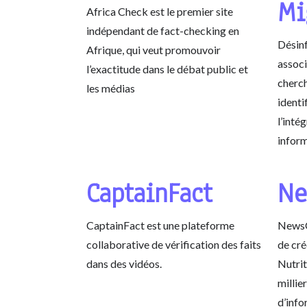
Mi
Africa Check est le premier site
indépendant de fact-checking en
Désinf
Afrique, qui veut promouvoir
associ
l’exactitude dans le débat public et
cherch
les médias
identi
l’intég
inform
CaptainFact
Ne
CaptainFact est une plateforme
NewsG
collaborative de vérification des faits
de cré
dans des vidéos.
Nutrit
millier
d’info