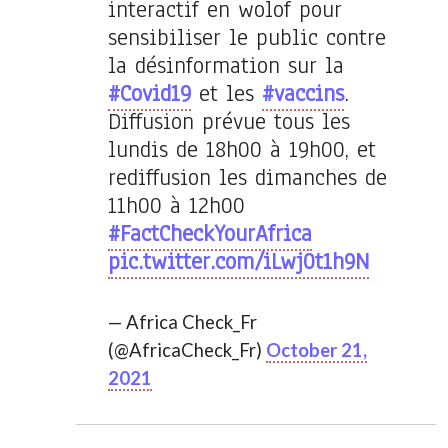
interactif en wolof pour
sensibiliser le public contre
la désinformation sur la
#Covid19
et les
#vaccins
.
Diffusion prévue tous les
lundis de 18h00 à 19h00, et
rediffusion les dimanches de
11h00 à 12h00
#FactCheckYourAfrica
pic.twitter.com/iLwj0t1h9N
— Africa Check_Fr
(@AfricaCheck_Fr)
October 21,
2021