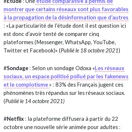
#
Étude
: Une
étude comparative a permis de
montrer que certains réseaux sont plus favorables
à la propagation de la désinformation que d’autres
: «La particularité de l’étude dont il est question ici
est donc d’avoir tenté de comparer cinq
plateformes (Messenger, WhatsApp, YouTube,
Twitter et Facebook)» (
Publié le 18 octobre 2021
)
#
Sondage
: Selon un sondage Odoxa «
Les réseaux
sociaux, un espace politisé pollué par les fakenews
et le complotisme
» : 83% des Français jugent ces
phénomènes très répandus sur les réseaux sociaux.
(
Publié le 14 octobre 2021)
#
Netflix
: la plateforme diffusera à partir du 22
octobre une nouvelle série animée pour adultes :