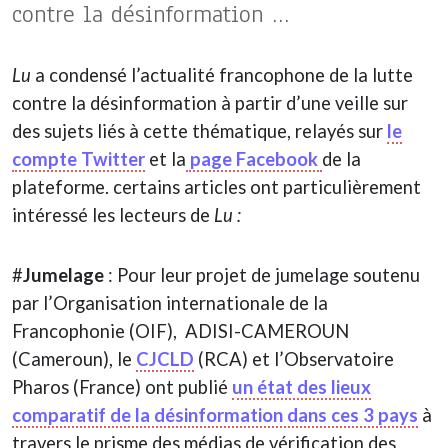
contre la désinformation …
Lu
a condensé l’actualité francophone de la lutte
contre la désinformation à partir d’une veille sur
des sujets liés à cette thématique, relayés sur
le
compte Twitter
et la
page Facebook
de la
plateforme. certains articles ont particulièrement
intéressé les lecteurs de
Lu :
#
Jumelage
: Pour leur projet de jumelage soutenu
par l’Organisation internationale de la
Francophonie (OIF), ADISI-CAMEROUN
(Cameroun), le
CJCLD
(RCA) et l’Observatoire
Pharos (France) ont publié
un état des lieux
comparatif de la désinformation dans ces 3 pays
à
travers le prisme des médias de vérification des