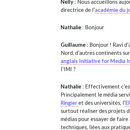
Nelly
: Nous accueillons aujo
directrice de l’
académie du jo
Nathalie
: Bonjour
Guillaume
: Bonjour ! Ravi d
Nord, d’autres continents sur 
anglais Initiative for Media 
l’IMI ?
Nathalie
: Effectivement c’es
Principalement le média servi
Ringier
et des universités, l’
E
surtout réaliser des projets 
médias pour essayer de faire 
techniques, liées aux pratique