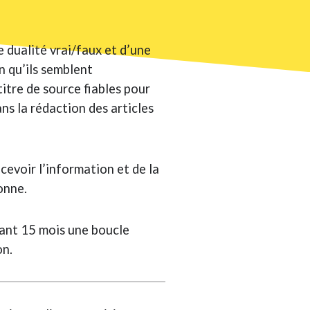
e dualité vrai/faux et d’une
en qu’ils semblent
titre de source fiables pour
ns la rédaction des articles
cevoir l’information et de la
onne.
dant 15 mois une boucle
on.