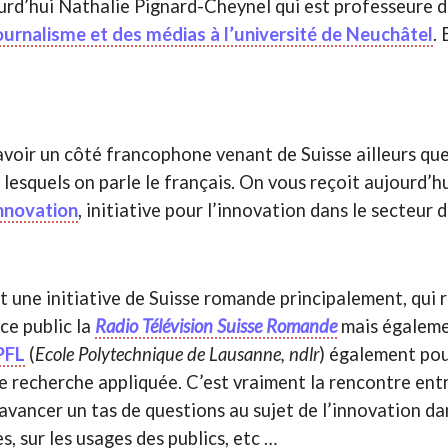
urd’hui Nathalie Pignard-Cheynel qui est professeure 
urnalisme et des médias à l’université de Neuchâtel
.
’avoir un côté francophone venant de Suisse ailleurs qu
lesquels on parle le français. On vous reçoit aujourd’hui
Innovation
, initiative pour l’innovation dans le secteur
t une initiative de Suisse romande principalement, qui 
ce public la
Radio Télévision Suisse Romande
mais égaleme
PFL
(
Ecole Polytechnique de Lausanne, ndlr
) également pou
de recherche appliquée. C’est vraiment la rencontre entr
avancer un tas de questions au sujet de l’innovation dan
s, sur les usages des publics, etc …