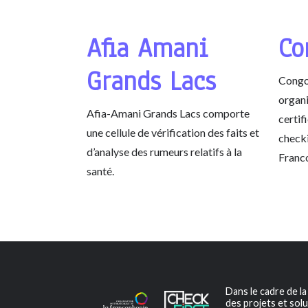
Afia Amani
Co
Grands Lacs
Congo
organi
Afia-Amani Grands Lacs comporte
certif
une cellule de vérification des faits et
check
d’analyse des rumeurs relatifs à la
Franc
santé.
Dans le cadre de l
des projets et solu