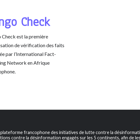
ngo Check
 Check est la première
sation de vérification des faits
iée par l’International Fact-
ing Network en Afrique
ophone.
a plateforme francophone des initiatives de lutte contre la désinformat
tions contre la désinformation engagés sur les 5 continents, afin de les v