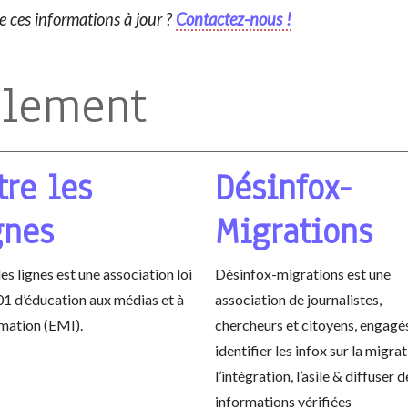
re ces informations à jour ?
Contactez-nous !
alement
tre les
Désinfox-
gnes
Migrations
les lignes est une association loi
Désinfox-migrations est une
1 d’éducation aux médias et à
association de journalistes,
rmation (EMI).
chercheurs et citoyens, engagé
identifier les infox sur la migrat
l’intégration, l’asile & diffuser d
informations vérifiées