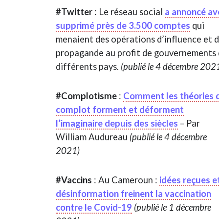
#Twitter
: Le réseau social
a annoncé av
supprimé près de 3.500 comptes
qui
menaient des opérations d’influence et 
propagande au profit de gouvernements
différents pays.
(publié le 4 décembre 202
#Complotisme
:
Comment les théories 
complot forment et déforment
l’imaginaire depuis des siècles
– Par
William Audureau
(publié le 4 décembre
2021)
#Vaccins
: Au Cameroun :
idées reçues e
désinformation freinent la vaccination
contre le Covid-19
(publié le 1 décembre