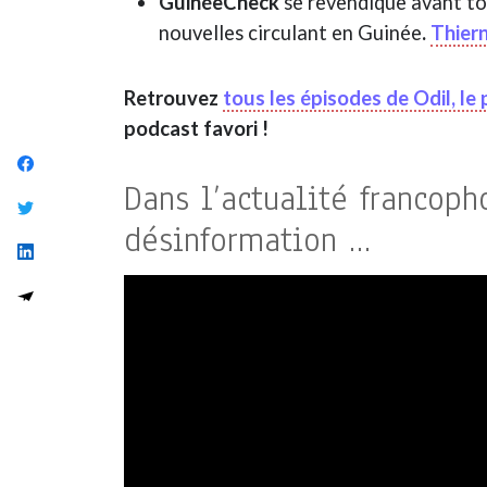
GuinéeCheck
se revendique avant to
nouvelles circulant en Guinée
.
Thiern
Retrouvez
tous les épisodes de Odil, le
podcast favori !
Dans l’actualité francoph
désinformation …