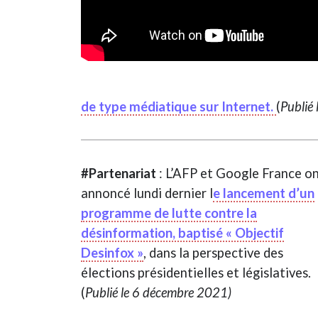
de type médiatique sur Internet.
(
Publié
#Partenariat
: L’AFP et Google France o
annoncé lundi dernier l
e lancement d’un
programme de lutte contre la
désinformation, baptisé « Objectif
Desinfox »
, dans la perspective des
élections présidentielles et législatives.
(
Publié le 6 décembre 2021)