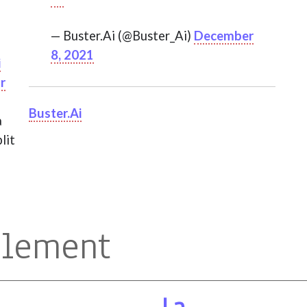
— Buster.Ai (@Buster_Ai)
December
8, 2021
i
ur
Buster.Ai
a
lit
alement