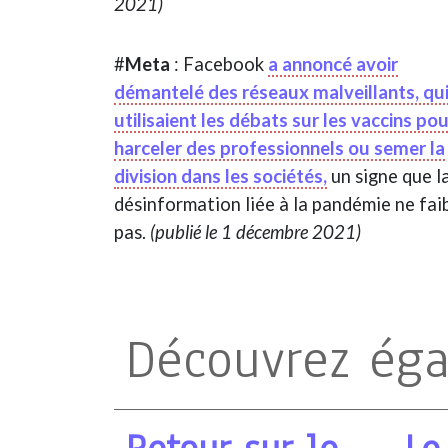
2021)
#
Meta
: Facebook
a annoncé avoir
démantelé des réseaux malveillants, qu
utilisaient les débats sur les vaccins po
harceler des professionnels ou semer la
division dans les sociétés,
un signe que l
désinformation liée à la pandémie ne faib
pas.
(publié le 1 décembre 2021)
Découvrez ég