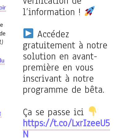
vérification de
oir
l’information !
de
Accédez
 de
1)
gratuitement à notre
solution en avant-
du
première en vous
inscrivant à notre
programme de bêta.
Ça se passe ici
t
https://t.co/LxrIzeeU5
N