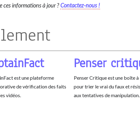
re ces informations à jour ?
Contactez-nous !
alement
ptainFact
Penser criti
inFact est une plateforme
Penser Critique est une boîte à 
orative de vérification des faits
pour trier le vrai du faux et rési
es vidéos.
aux tentatives de manipulation.