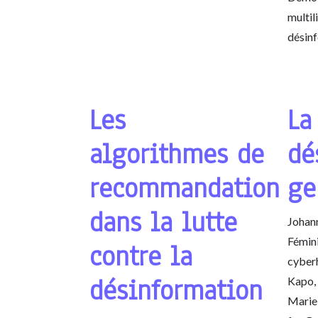
multil
désin
Les
La
algorithmes de
dé
recommandation
ge
dans la lutte
Johan
Fémini
contre la
cyber
désinformation
Kapo, 
Marie