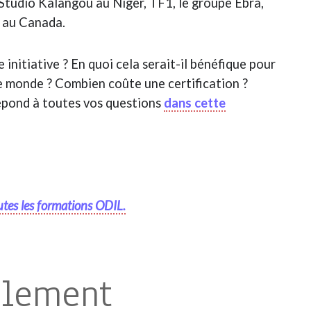
 Studio Kalangou au Niger, TF1, le groupe Ebra,
 au Canada.
initiative ? En quoi cela serait-il bénéfique pour
le monde ? Combien coûte une certification ?
répond à toutes vos questions
dans cette
utes les formations ODIL.
alement