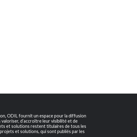
ion, ODIL fournit un espace pour la diffusion
aloriser, d’accroître leur visibilité et de
s et solutions restent titulaires de tous les
projets et solutions, qui sont publiés par les