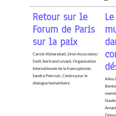
Retour sur le
Le
Forum de Paris
mu
sur la paix
da
co
Carole Alsharabati, Siren Associates/
Dalil, Bertrand Levant, Organisation
dé
internationale de la francophonie,
Sandra Petrovic, Centre pour le
Aliou 
dialogue humanitaire.
Benber
membr
Nadine
Amani
Démoc