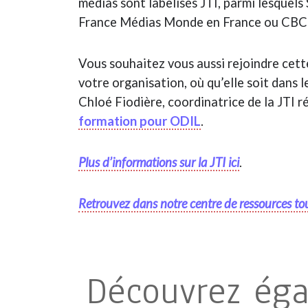
médias sont labelisés JTI, parmi lesquels
France Médias Monde en France ou CBC
Vous souhaitez vous aussi rejoindre cette 
votre organisation, où qu’elle soit dans 
Chloé Fiodière, coordinatrice de la JTI 
formation pour ODIL
.
Plus d’informations sur la JTI ici
.
Retrouvez dans notre centre de ressources to
Découvrez ég