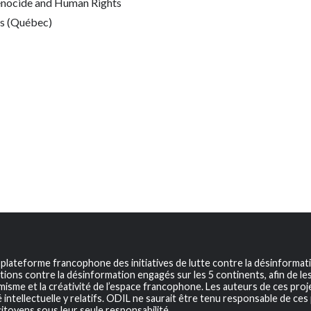
enocide and Human Rights
es (Québec)
a plateforme francophone des initiatives de lutte contre la désinformat
tions contre la désinformation engagés sur les 5 continents, afin de les v
sme et la créativité de l’espace francophone. Les auteurs de ces projet
 intellectuelle y relatifs. ODIL ne saurait être tenu responsable de ces 
itoyens sous leur seule responsabilité.