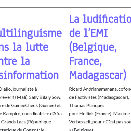
La ludificati
ltilinguisme
de l’EMI
ns la lutte
(Belgique,
ntre la
France,
sinformation
Madagascar)
Diallo, journaliste à
Ricard Andrianamanana, cofon
eVerif (Mali), Sally Bilaly Sow,
de Factivistes (Madasgascar),
e de GuinéeCheck (Guinée) et
Thomas Planques
 Kampire, coordinatrice d’Afia
pour Hellink (France), Maxime
 Grands Lacs (République
Verbesselt, pour « C’est pas so
ratique du Congo) : le
» (Belgique)