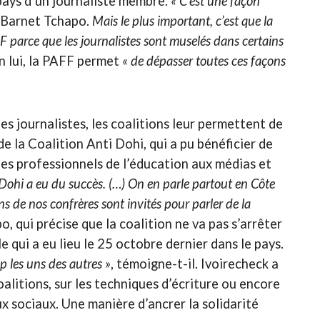
 pays d’un journaliste membre.
« C’est une façon
c Barnet Tchapo.
Mais le plus important, c’est que la
FF parce que les journalistes sont muselés dans certains
n lui, la PAFF permet
« de dépasser toutes ces façons
es journalistes, les coalitions leur permettent de
 de la Coalition Anti Dohi, qui a pu bénéficier de
 des professionnels de l’éducation aux médias et
 Dohi a eu du succès. (…) On en parle partout en Côte
ns de nos confrères sont invités pour parler de la
o, qui précise que la coalition ne va pas s’arrêter
le qui a eu lieu le 25 octobre dernier dans le pays.
p les uns des autres »
, témoigne-t-il. Ivoirecheck a
alitions, sur les techniques d’écriture ou encore
ux sociaux. Une manière d’ancrer la solidarité