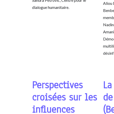
Sandra Petrovic, Centre pour le
Aliou 
dialogue humanitaire.
Benber
membr
Nadine
Amani
Démoc
multil
désin
Perspectives
La
croisées sur les
de
influences
(B