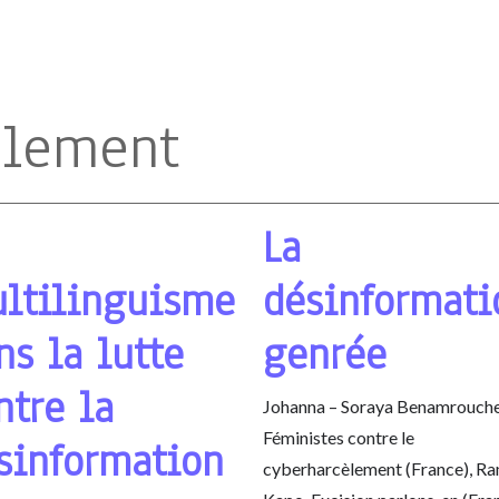
alement
La
ltilinguisme
désinformati
ns la lutte
genrée
ntre la
Johanna – Soraya Benamrouche
Féministes contre le
sinformation
cyberharcèlement (France), R