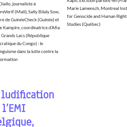
Kapo, Excision parlons-en (Fran
Diallo, journaliste à
Marie Lamensch, Montreal Inst
eVerif (Mali), Sally Bilaly Sow,
for Genocide and Human Right
e de GuinéeCheck (Guinée) et
Studies (Québec)
 Kampire, coordinatrice d’Afia
 Grands Lacs (République
ratique du Congo) : le
inguisme dans la lutte contre la
formation
 ludification
 l’EMI
elgique,