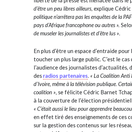
liberté de la presse est menacée dans le
d’être un peu libres ailleurs
, explique Cédri
politique n’arrêtera pas les enquêtes de la PA
pays d’Afrique francophone ou autres ».
Selo
de museler les journalistes et d’être lus »
.
En plus d’être un espace d’entraide pour l
toucher un plus large public. C’est le cas
l’audience des journalistes d’actualités,
des
radios partenaires
.
« La Coalition Anti
d’Ivoire, même à la télévision publique. Certai
coalition »
, se félicite Cédric Barnet Tchap
à la couverture de l’élection présidentiel
« C’était aussi le lieu pour apprendre beaucou
en effet tiré des enseignements de ces co
sur la gestion des contenus sur les résea