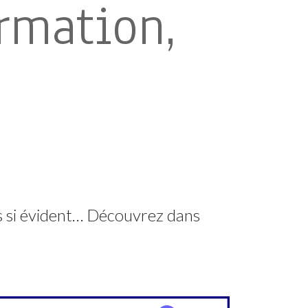
rmation,
as si évident… Découvrez dans