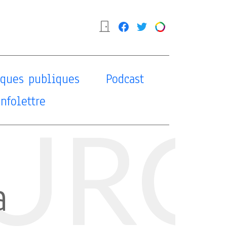
tiques publiques
Podcast
Infolettre
URC
a