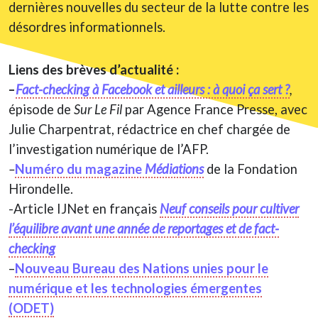
dernières nouvelles du secteur de la lutte contre les
désordres informationnels.
Liens des brèves d’actualité :
–
Fact-checking à Facebook et ailleurs : à quoi ça sert ?
,
épisode de
Sur Le Fil
par Agence France Presse, avec
Julie Charpentrat, rédactrice en chef chargée de
l’investigation numérique de l’AFP.
–
Numéro du magazine
Médiations
de la Fondation
Hirondelle.
-Article IJNet en français
Neuf conseils pour cultiver
l’équilibre avant une année de reportages et de fact-
checking
–
Nouveau Bureau des Nations unies pour le
numérique et les technologies émergentes
(ODET)