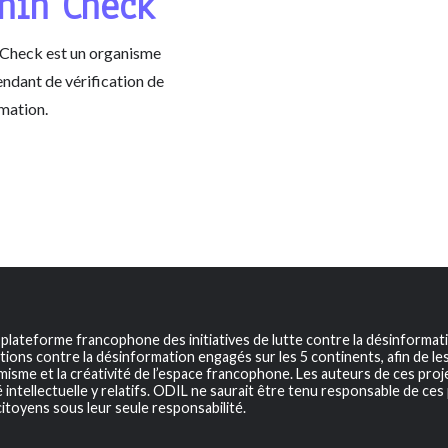
nin Check
 Check est un organisme
ndant de vérification de
rmation.
a plateforme francophone des initiatives de lutte contre la désinformat
tions contre la désinformation engagés sur les 5 continents, afin de les v
sme et la créativité de l’espace francophone. Les auteurs de ces projet
 intellectuelle y relatifs. ODIL ne saurait être tenu responsable de ces 
itoyens sous leur seule responsabilité.