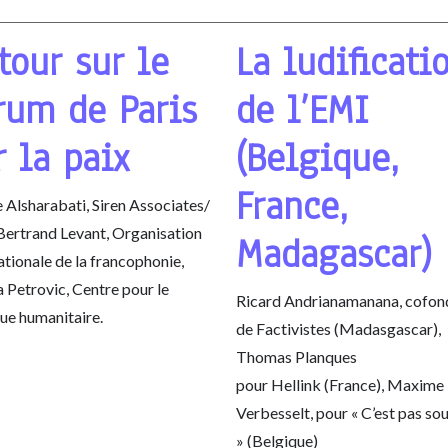
tour sur le
La ludificati
rum de Paris
de l’EMI
r la paix
(Belgique,
France,
 Alsharabati, Siren Associates/
 Bertrand Levant, Organisation
Madagascar)
ationale de la francophonie,
 Petrovic, Centre pour le
Ricard Andrianamanana, cofon
ue humanitaire.
de Factivistes (Madasgascar),
Thomas Planques
pour Hellink (France), Maxime
Verbesselt, pour « C’est pas so
» (Belgique)