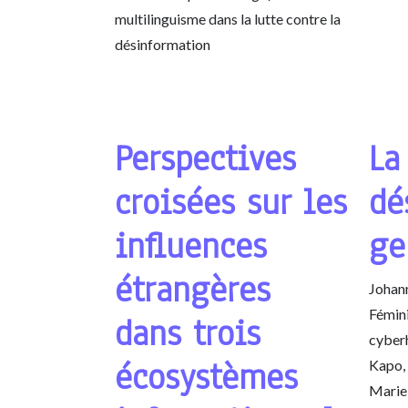
multilinguisme dans la lutte contre la
désinformation
Perspectives
La
croisées sur les
dé
influences
ge
étrangères
Johan
Fémini
dans trois
cyber
écosystèmes
Kapo, 
Marie