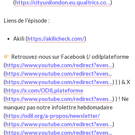
(
https://cityunilondon.eu.qualtrics.co…
)
Liens de l’épisode :
Akili (
https://akilicheck.com/
)
Retrouvez-nous sur Facebook (/ odilplateforme
(
https://www.youtube.com/redirect?even…
)
(
https://www.youtube.com/redirect?even..
.
(
https://www.youtube.com/redirect?even…
) ) ) & X
(
https://x.com/ODILplateforme
(
https://www.youtube.com/redirect?even…
) ) ! Ne
manquez pas notre infolettre hebdomadaire
(
https://odil.org/a-propos/newsletter/
(
https://www.youtube.com/redirect?even…
)
(
https://www.youtube.com/redirect?even..
.