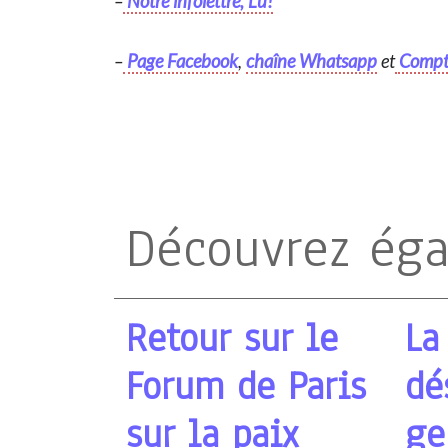
–
Notre infolettre, Lu!
–
Page Facebook
,
chaîne Whatsapp
et
Compt
Découvrez ég
Retour sur le
La
Forum de Paris
dé
sur la paix
ge