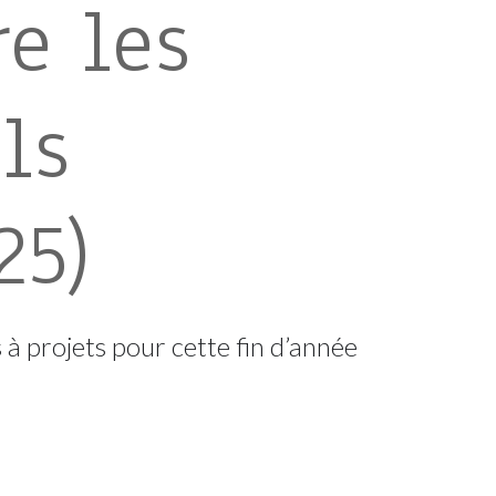
re les
ls
25)
 à projets pour cette fin d’année