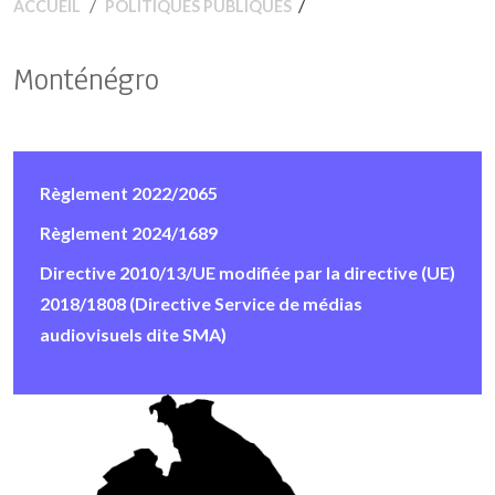
/
ACCUEIL
POLITIQUES PUBLIQUES
Monténégro
Règlement 2022/2065
Règlement 2024/1689
Directive 2010/13/UE modifiée par la directive (UE)
2018/1808 (Directive Service de médias
audiovisuels dite SMA)