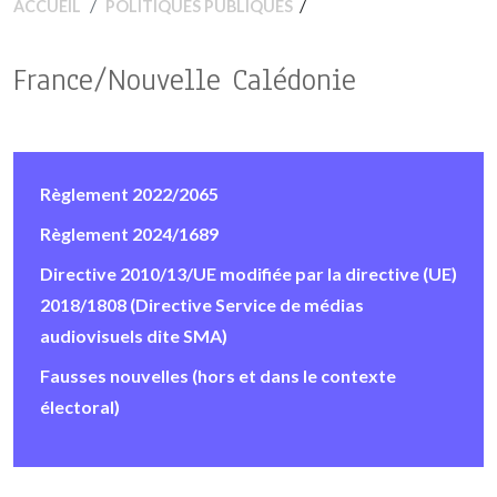
/
ACCUEIL
POLITIQUES PUBLIQUES
France/Nouvelle Calédonie
Règlement 2022/2065
Règlement 2024/1689
Directive 2010/13/UE modifiée par la directive (UE)
2018/1808 (Directive Service de médias
audiovisuels dite SMA)
Fausses nouvelles (hors et dans le contexte
électoral)