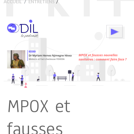
ENT
/
ACCUEIL
ENTRETIENS
MPOX et
fausses