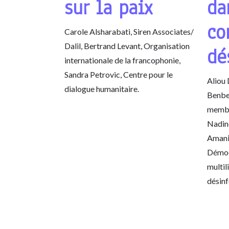
sur la paix
da
co
Carole Alsharabati, Siren Associates/
Dalil, Bertrand Levant, Organisation
dé
internationale de la francophonie,
Sandra Petrovic, Centre pour le
Aliou 
dialogue humanitaire.
Benber
membr
Nadine
Amani
Démoc
multil
désin