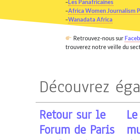
–
Les Panafricaines
–
Africa Women Journalism P
–
Wanadata Africa
Retrouvez-nous sur
Face
trouverez notre veille du sec
Découvrez ég
Retour sur le
Le
Forum de Paris
mu