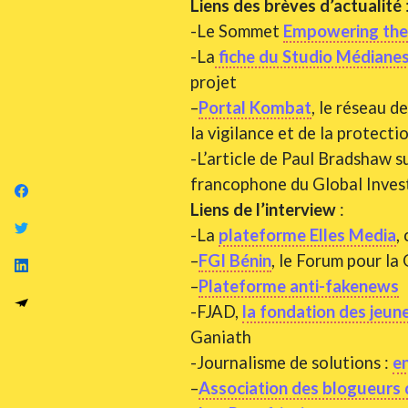
Liens des brèves d’actualité
-Le Sommet
Empowering the
-La
fiche du Studio Médiane
projet
–
Portal Kombat
, le réseau d
la vigilance et de la protect
-L’article de Paul Bradshaw s
francophone du Global Inves
Liens de l’interview
:
-La
plateforme Elles Media
,
–
FGI Bénin
, le Forum pour la
–
Plateforme anti-fakenews
-FJAD,
la fondation des jeu
Ganiath
-Journalisme de solutions :
en
–
Association des blogueurs 