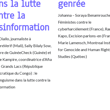
ns la lutte
genrée
ntre la
Johanna – Soraya Benamrouche
Féministes contre le
sinformation
cyberharcèlement (France), R
Kapo, Excision parlons-en (Fran
Diallo, journaliste à
Marie Lamensch, Montreal Inst
eVerif (Mali), Sally Bilaly Sow,
for Genocide and Human Right
e de GuinéeCheck (Guinée) et
Studies (Québec)
 Kampire, coordinatrice d’Afia
 Grands Lacs (République
ratique du Congo) : le
inguisme dans la lutte contre la
formation