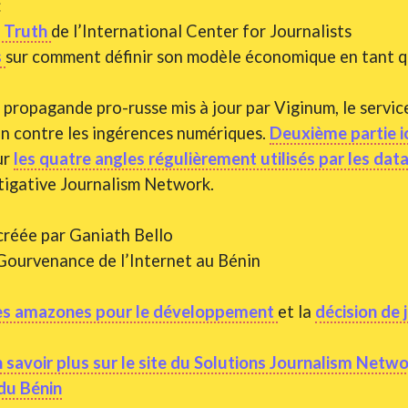
:
 Truth
de l’International Center for Journalists
s
sur comment définir son modèle économique en tant q
e propagande pro-russe mis à jour par Viginum, le servic
ion contre les ingérences numériques.
Deuxième partie ic
ur
les quatre angles régulièrement utilisés par les dat
tigative Journalism Network.
 créée par Ganiath Bello
 Gourvenance de l’Internet au Bénin
nes amazones pour le développement
et la
décision de 
 savoir plus sur le site du Solutions Journalism Netw
du Bénin