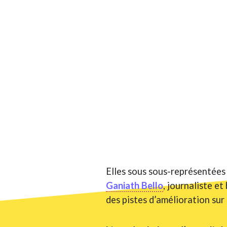
Elles sous sous-représentées 
Ganiath Bello
, journaliste e
des pistes d’amélioration sur