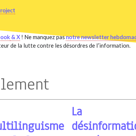
roject
book
& X
! Ne manquez pas
notre newsletter hebdomad
teur de la lutte contre les désordres de l’information.
alement
La
ltilinguisme
désinformati