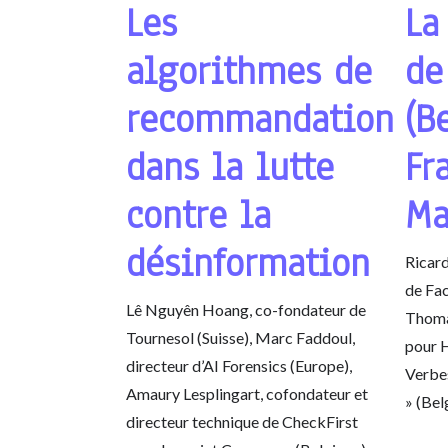
Les
La
algorithmes de
de
recommandation
(B
dans la lutte
Fr
contre la
Ma
désinformation
Ricar
de Fac
Lê Nguyên Hoang, co-fondateur de
Thoma
Tournesol (Suisse), Marc Faddoul,
pour 
directeur d’AI Forensics (Europe),
Verbes
Amaury Lesplingart, cofondateur et
» (Bel
directeur technique de CheckFirst