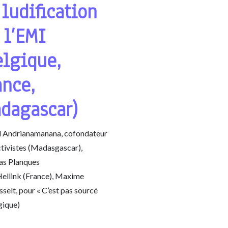
 ludification
 l’EMI
elgique,
ance,
dagascar)
d Andrianamanana, cofondateur
tivistes (Madasgascar),
s Planques
Hellink (France), Maxime
selt, pour « C’est pas sourcé
gique)