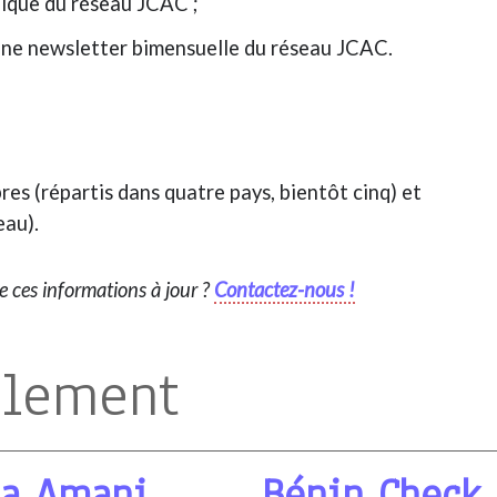
ique du réseau JCAC ;
’une newsletter bimensuelle du réseau JCAC.
s (répartis dans quatre pays, bientôt cinq) et
eau).
re ces informations à jour ?
Contactez-nous !
alement
ia Amani
Bénin Check