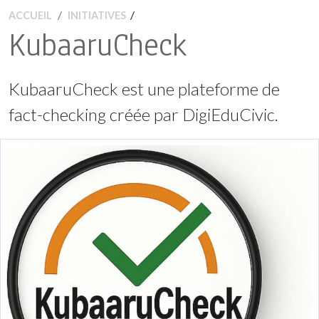
/
ACCUEIL
INITIATIVES
KubaaruCheck
KubaaruCheck est une plateforme de
fact-checking créée par DigiEduCivic.