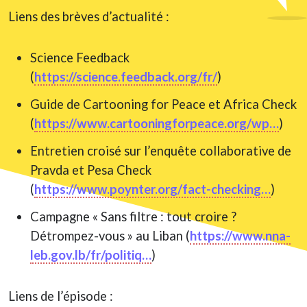
Liens des brèves d’actualité :
Science Feedback
(
https://science.feedback.org/fr/
)
Guide de Cartooning for Peace et Africa Check
(
https://www.cartooningforpeace.org/wp…
)
Entretien croisé sur l’enquête collaborative de
Pravda et Pesa Check
(
https://www.poynter.org/fact-checking…
)
Campagne « Sans filtre : tout croire ?
Détrompez-vous » au Liban (
https://www.nna-
leb.gov.lb/fr/politiq…
)
Liens de l’épisode :