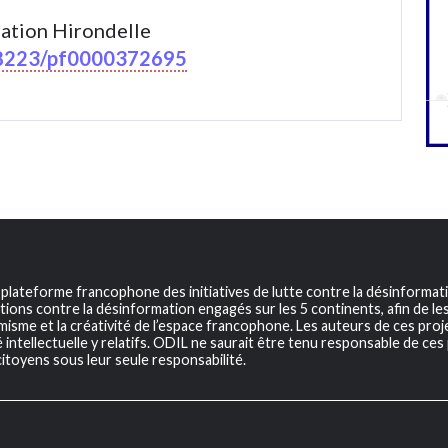
ation Hirondelle
/48223/pf0000372695
a plateforme francophone des initiatives de lutte contre la désinformat
tions contre la désinformation engagés sur les 5 continents, afin de les v
sme et la créativité de l’espace francophone. Les auteurs de ces projet
 intellectuelle y relatifs. ODIL ne saurait être tenu responsable de ces 
itoyens sous leur seule responsabilité.