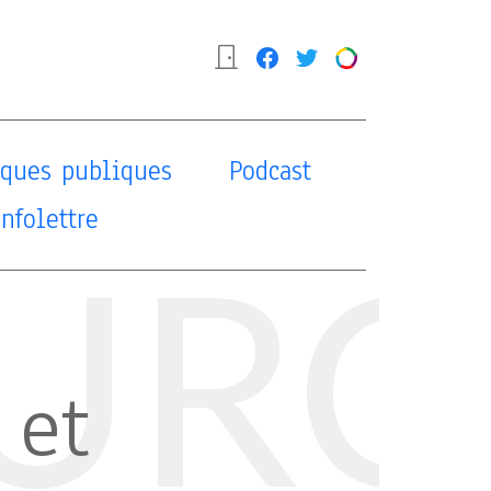
tiques publiques
Podcast
Infolettre
URC
 et