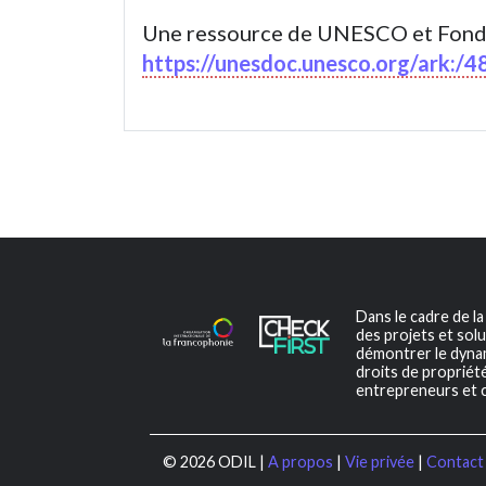
Une ressource de UNESCO et Fond
https://unesdoc.unesco.org/ark:
Dans le cadre de l
des projets et solu
démontrer le dynami
droits de propriété
entrepreneurs et c
© 2026 ODIL |
A propos
|
Vie privée
|
Contact