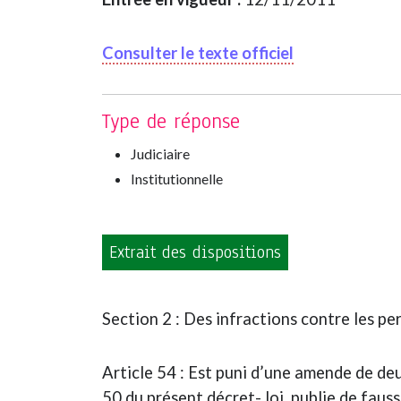
Consulter le texte officiel
Type de réponse
Judiciaire
Institutionnelle
Extrait des dispositions
Section 2 : Des infractions contre les p
Article 54 : Est puni d’une amende de deu
50 du présent décret- loi, publie de fauss