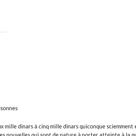
ersonnes
x mille dinars à cinq mille dinars quiconque sciemment 
es nouvelles qui sont de nature à porter atteinte à la qu