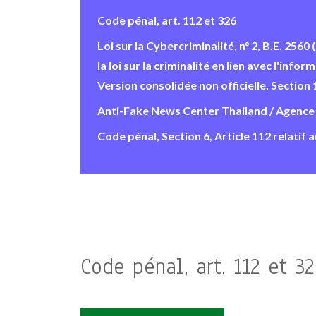
Code pénal, art. 112 et 326
Loi sur la Cybercriminalité, n° 2, B.E. 25
la loi sur la criminalité en lien avec l'in
Version consolidée non officielle, Section 
Anti-Fake News Center Thailand / Agence t
Code pénal, Section 6, Article 112 relatif 
Code pénal, art. 112 et 3