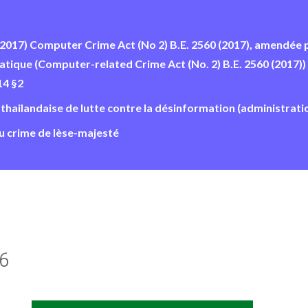
60 (2017) Computer Crime Act (No 2) B.E. 2560 (2017), amendée 
formatique (Computer-related Crime Act (No. 2) B.E. 2560 (2017))
14 §2
hailandaise de lutte contre la désinformation (administrati
au crime de lèse-majesté
26