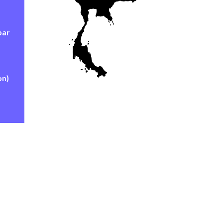
par
on)