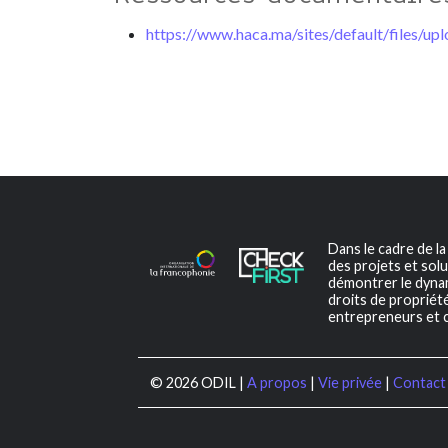
https://www.haca.ma/sites/default/files
Dans le cadre de l
des projets et solu
démontrer le dynami
droits de propriété
entrepreneurs et c
© 2026 ODIL |
A propos
|
Vie privée
|
Contact