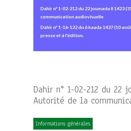
Dahir n° 1-02-212 du 22 joumada II 1423 (3
communication audiovisuelle
Dahir n° 1-16-122 du 6 kaada 1437 (10 août 
presse et à l'édition.
Dahir n° 1-02-212 du 22 j
Autorité de la communica
Informations générales