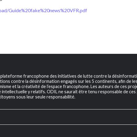
/upload/Guide%20fake%20news%20VFR.pdf
a plateforme francophone des initiatives de lutte contre la désinformat
tions contre la désinformation engagés sur les 5 continents, afin de les v
sme et la créativité de l’espace francophone. Les auteurs de ces projet
 intellectuelle y relatifs. ODIL ne saurait être tenu responsable de ces 
itoyens sous leur seule responsabilité.