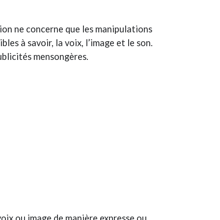
tion ne concerne que les manipulations
bles à savoir, la voix, l’image et le son.
publicités mensongères.
voix ou image de manière expresse ou