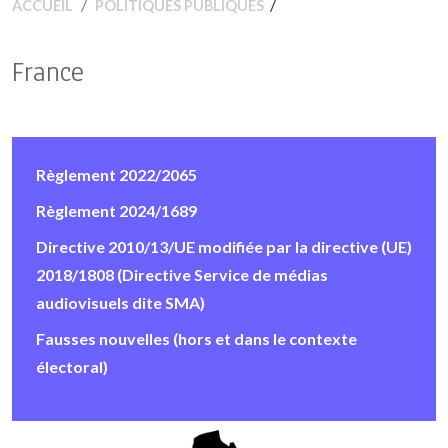
/
ACCUEIL
POLITIQUES PUBLIQUES
France
Règlement 2022/2065
Règlement 2024/1689
Directive 2010/13/UE modifiée par la directive (UE)
2018/1808 (Directive Service de médias
audiovisuels dite SMA)
Fausses nouvelles (hors et dans le contexte
électoral)