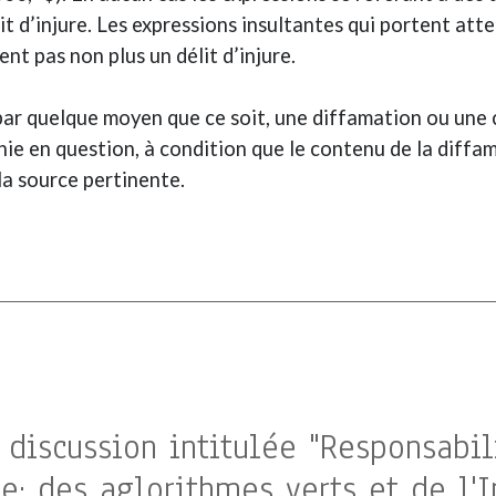
t d’injure. Les expressions insultantes qui portent attei
nt pas non plus un délit d’injure.
 par quelque moyen que ce soit, une diffamation ou une
nie en question, à condition que le contenu de la diffa
la source pertinente.
 discussion intitulée "Responsabi
; des aglorithmes verts et de l'In