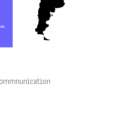
ue;
 commnunication