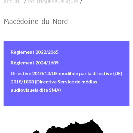
/
ACCUEIL
POLITIQUES PUBLIQUES
Macédoine du Nord
Règlement 2022/2065
Règlement 2024/1689
Directive 2010/13/UE modifiée par la directive (UE)
2018/1808 (Directive Service de médias
audiovisuels dite SMA)